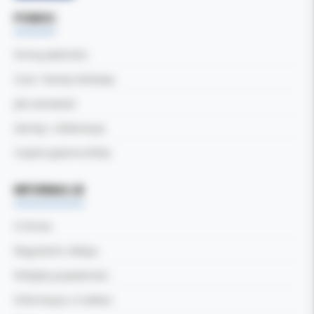
POMOC
Formy płatności
Czas i koszty dostawy
Jak zamawiać
Zwroty i reklamacje
Częste pytania (FAQ)
INFORMACJE
O firmie
Regulamin sklepu
Polityka prywatności
Informacja o Cookies