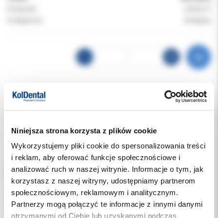
Producent:
LACALUT
Dostępność:
dostępny
Opis
Niniejsza strona korzysta z plików cookie
Dodatkowe dokumenty
Wykorzystujemy pliki cookie do spersonalizowania treści
i reklam, aby oferować funkcje społecznościowe i
Lacalut Active to specjalistyczny płyn do płukania jamy ustnej
analizować ruch w naszej witrynie. Informacje o tym, jak
przeznaczony do codziennej higieny zębów i dziąseł.
Formuła produktu została opracowana z myślą o osobach z
korzystasz z naszej witryny, udostępniamy partnerom
problemem krwawiących dziąseł, nadwrażliwości oraz
społecznościowym, reklamowym i analitycznym.
zwiększonej skłonności do odkładania płytki nazębnej i kamienia.
Partnerzy mogą połączyć te informacje z innymi danymi
Preparat działa antybakteryjnie i bakteriostatycznie, pomagając
otrzymanymi od Ciebie lub uzyskanymi podczas