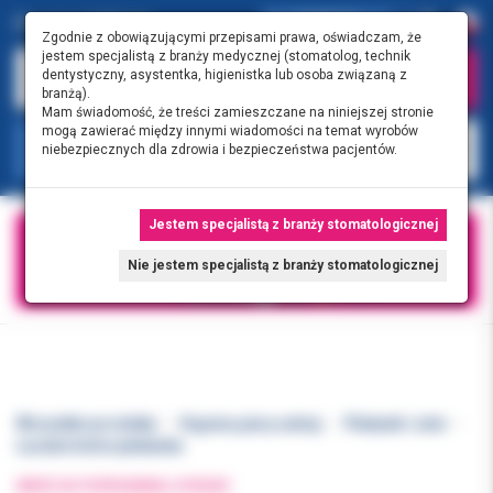
0.00 PLN
0
Zgodnie z obowiązującymi przepisami prawa, oświadczam, że
jestem specjalistą z branży medycznej (stomatolog, technik
dentystyczny, asystentka, higienistka lub osoba związaną z
branżą).
Mam świadomość, że treści zamieszczane na niniejszej stronie
mogą zawierać między innymi wiadomości na temat wyrobów
KATEGORIE
niebezpiecznych dla zdrowia i bezpieczeństwa pacjentów.
Jestem specjalistą z branży stomatologicznej
Nie jestem specjalistą z branży stomatologicznej
Wszystkie produkty
Higiena jamy ustnej
Płukanki i żele
Lacalut Active płukanka
WRÓĆ DO POPRZEDNIEJ STRONY