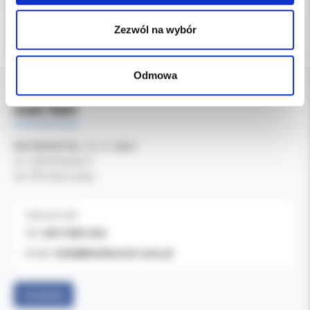
Zezwól na wybór
Odmowa
DANE FIRMY
Kol-Dental Sp. z o. o. Sp.k.
ul. Cylichowska 6
04-769 Warszawa
OBSŁUGA B2B
607-900-442
Tel:
b2b@koldental.com.pl
Email:
Facebook