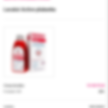
Lacalut Active płukanka
Cena brutto:
19.90 PLN
Podatek VAT:
23%
Indeks:
000100029