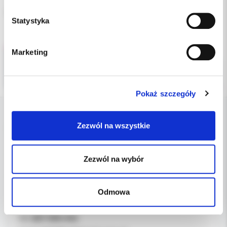
Opakowanie: 300 szt. osłonek.
Statystyka
Marketing
Pokaż szczegóły
Zezwól na wszystkie
DANE FIRMY
Kol-Dental Sp. z o. o. Sp.k.
Zezwól na wybór
ul. Cylichowska 6
04-769 Warszawa
Odmowa
OBSŁUGA B2B
607-900-442
Tel: