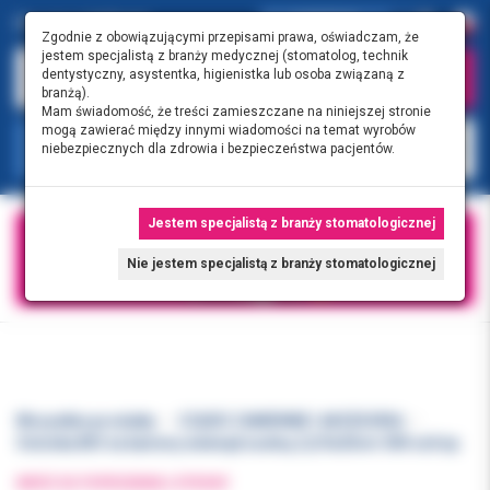
0.00 PLN
0
Zgodnie z obowiązującymi przepisami prawa, oświadczam, że
jestem specjalistą z branży medycznej (stomatolog, technik
dentystyczny, asystentka, higienistka lub osoba związaną z
branżą).
Mam świadomość, że treści zamieszczane na niniejszej stronie
mogą zawierać między innymi wiadomości na temat wyrobów
KATEGORIE
niebezpiecznych dla zdrowia i bezpieczeństwa pacjentów.
Jestem specjalistą z branży stomatologicznej
Nie jestem specjalistą z branży stomatologicznej
Wszystkie produkty
CZĘŚCI ZAMIENNE I AKCESORIA
Osłonka BIO na kamerę wewnątrzustną 2,2/5x20cm 500 szt/op.
WRÓĆ DO POPRZEDNIEJ STRONY