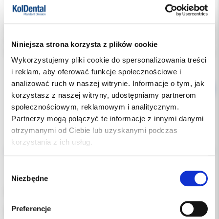
Indeks:
013-25
Producent:
PROTECTDENT
Niniejsza strona korzysta z plików cookie
Dostępność:
dostępny
Wykorzystujemy pliki cookie do spersonalizowania treści
i reklam, aby oferować funkcje społecznościowe i
analizować ruch w naszej witrynie. Informacje o tym, jak
korzystasz z naszej witryny, udostępniamy partnerom
społecznościowym, reklamowym i analitycznym.
Partnerzy mogą połączyć te informacje z innymi danymi
otrzymanymi od Ciebie lub uzyskanymi podczas
Opis
korzystania z ich usług.
Dodatkowe dokumenty
Wybór
Niezbędne
zgody
Osłonki jednorazowe na kamerę wewnątrzustną.
Preferencje
Rozmiar: 2,2/5 cm x 20 cm.