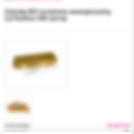
Osłonka BIO na kamerę wewnątrzustną
2,2/5x20cm 500 szt/op.
Cena brutto:
65.00 PLN
Podatek VAT:
8%