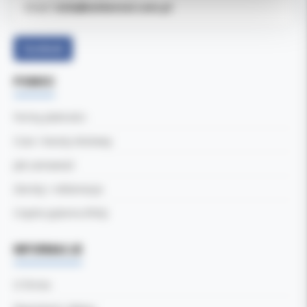
b2b@koldental.com.pl
Email:
Facebook
POMOC
Formy płatności
Czas i koszty dostawy
Jak zamawiać
Zwroty i reklamacje
Częste pytania (FAQ)
INFORMACJE
O firmie