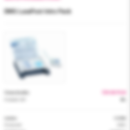
DMG LuxaPost Intro Pack
Cena brutto:
729.00 PLN
Podatek VAT:
8%
Indeks:
110780
Producent:
DMG