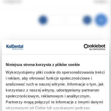
Dostępność:
dostępny
Opis
Dodatkowe dokumenty
Niniejsza strona korzysta z plików cookie
Wykorzystujemy pliki cookie do spersonalizowania treści
Wzmocnione włóknem szklanym kompozytowe, presilanizowane
wkłady o module na zginanie takim jak zębina.
i reklam, aby oferować funkcje społecznościowe i
LuxaPost posiadają stożkowy kształt wzorowany na kształcie
analizować ruch w naszej witrynie. Informacje o tym, jak
korzenia zęba, co w szczególnie delikatny sposób wpływa na
korzystasz z naszej witryny, udostępniamy partnerom
leczenie twardych tkanek zęba.
społecznościowym, reklamowym i analitycznym.
Ta ostateczna odbudowa nie tylko przywraca właściwości
Partnerzy mogą połączyć te informacje z innymi danymi
mechaniczne, ale również dzięki przejrzystości wkładu zapewnia
integrację estetyczną.
otrzymanymi od Ciebie lub uzyskanymi podczas