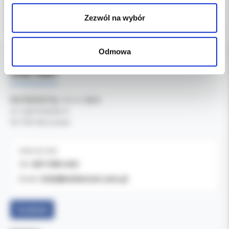
Zezwól na wybór
Odmowa
DANE FIRMY
Kol-Dental Sp. z o. o. Sp.k.
ul. Cylichowska 6
04-769 Warszawa
OBSŁUGA B2B
607-900-442
Tel:
b2b@koldental.com.pl
Email:
Facebook