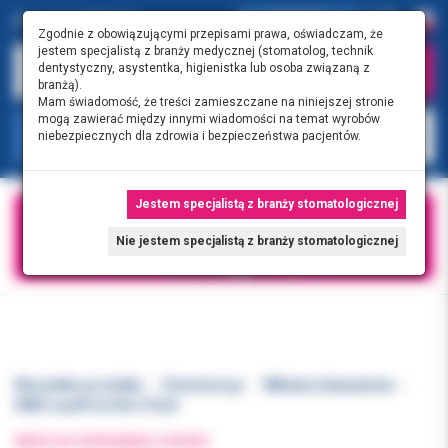
0.00 PLN
0
Zgodnie z obowiązującymi przepisami prawa, oświadczam, że
jestem specjalistą z branży medycznej (stomatolog, technik
dentystyczny, asystentka, higienistka lub osoba związaną z
branżą).
Mam świadomość, że treści zamieszczane na niniejszej stronie
mogą zawierać między innymi wiadomości na temat wyrobów
KATEGORIE
niebezpiecznych dla zdrowia i bezpieczeństwa pacjentów.
Jestem specjalistą z branży stomatologicznej
Nie jestem specjalistą z branży stomatologicznej
Wszystkie produkty
Endodoncja
Wkłady dokanałowe
DMG LuxaPost Intro Pack
WRÓĆ DO POPRZEDNIEJ STRONY