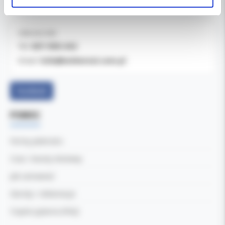
04-769 Warszawa
OBSŁUGA B2B
607-900-442
Tel:
b2b@koldental.com.pl
Email:
Facebook
POMOC
Formy płatności
Czas i koszty dostawy
Jak zamawiać
Zwroty i reklamacje
Częste pytania (FAQ)