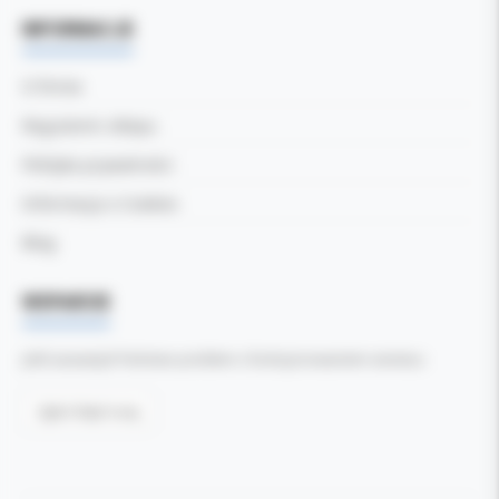
INFORMACJE
O firmie
Regulamin sklepu
Polityka prywatności
Informacja o Cookies
Blog
WSPARCIE
Jeśli zauważyli Państwo problem z funkcjonowaniem serwisu:
Zgłoś błąd tutaj