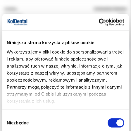
Indeks:
VDW040547000040
Producent:
VDW
Dostępność:
dostępny
Niniejsza strona korzysta z plików cookie
Wykorzystujemy pliki cookie do spersonalizowania treści
i reklam, aby oferować funkcje społecznościowe i
analizować ruch w naszej witrynie. Informacje o tym, jak
korzystasz z naszej witryny, udostępniamy partnerom
Opis
społecznościowym, reklamowym i analitycznym.
Partnerzy mogą połączyć te informacje z innymi danymi
Dodatkowe dokumenty
otrzymanymi od Ciebie lub uzyskanymi podczas
korzystania z ich usług.
Końcówa-plugger do termicznej kondensacji gutta-perki.
Przeznaczona do pracy z urządzeniem Beefill 2w1 (Downpack)
Wybór
techniką Schildera lub Continuous Wave.
Niezbędne
zgody
Można ją wielokrotnie poddawać sterylizacji w autoklawie.
Jest prosta i szybka w montażu oraz bezpieczna dla użytkownika