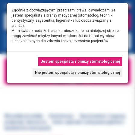
0.00 PLN
0
Zgodnie z obowiązującymi przepisami prawa, oświadczam, że
jestem specjalistą z branży medycznej (stomatolog, technik
dentystyczny, asystentka, higienistka lub osoba związaną z
branżą).
Mam świadomość, że treści zamieszczane na niniejszej stronie
mogą zawierać między innymi wiadomości na temat wyrobów
KATEGORIE
niebezpiecznych dla zdrowia i bezpieczeństwa pacjentów.
Jestem specjalistą z branży stomatologicznej
Nie jestem specjalistą z branży stomatologicznej
Wszystkie produkty
Endodoncja
Opracowanie i irygacja,
preparaty i akcesoria
Endo-aspirator (odsysanie płynów z
kanałów korzeniowych)