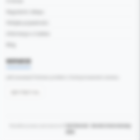
O firmie
Regulamin sklepu
Polityka prywatności
Informacja o Cookies
Blog
WSPARCIE
Jeśli zauważyli Państwo problem z funkcjonowaniem serwisu:
Zgłoś błąd tutaj
Wszelkie prawa zastrzeżone ©
Kol-Dental - Serwis internetowy
2026