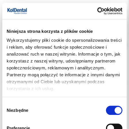
Indeks:
000102899
Producent:
CERKAMED
Dostępność:
dostępny
Niniejsza strona korzysta z plików cookie
Wykorzystujemy pliki cookie do spersonalizowania treści
i reklam, aby oferować funkcje społecznościowe i
analizować ruch w naszej witrynie. Informacje o tym, jak
korzystasz z naszej witryny, udostępniamy partnerom
społecznościowym, reklamowym i analitycznym.
Opis
Partnerzy mogą połączyć te informacje z innymi danymi
otrzymanymi od Ciebie lub uzyskanymi podczas
korzystania z ich usług.
Dodatkowe dokumenty
Wybór
Jednorazowy przyrząd do odsysania płynów z kanału
Niezbędne
zgody
korzeniowego.
Stosuje się go podczas zabiegów płukania i osuszania kanału
korzeniowego w celu usunięcia (odessania) z kanału podanych
Preferencje