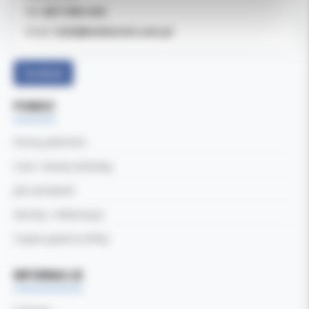
607-900-442
Tel:
b2b@koldental.com.pl
Email:
Facebook
POMOC
Formy płatności
Czas i koszty dostawy
Jak zamawiać
Zwroty i reklamacje
Częste pytania (FAQ)
INFORMACJE