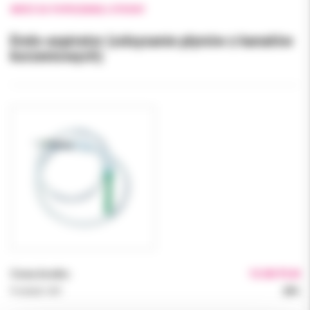
WRÓĆ DO POPRZEDNIEJ STRONY
Endo-aspirator (odsysanie płynów z kanałów
korzeniowych)
Cena brutto:
13.00 PLN
Podatek VAT:
23%