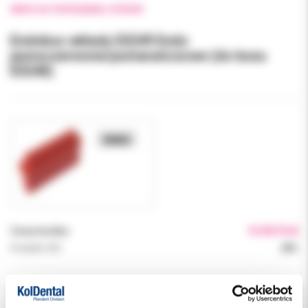
WRÓĆ DO POPRZEDNIEJ STRONY
Endobox wkłady E0249 Endo
jasnoczerwone/pomarańczowe (do boxu
E0248)
Cena brutto:
19.00 PLN
Podatek VAT:
23%
Indeks:
E024900000800
Producent:
MAILLEFER