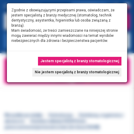
0.00 PLN
0
Zgodnie z obowiązującymi przepisami prawa, oświadczam, że
jestem specjalistą z branży medycznej (stomatolog, technik
dentystyczny, asystentka, higienistka lub osoba związaną z
branżą).
Mam świadomość, że treści zamieszczane na niniejszej stronie
mogą zawierać między innymi wiadomości na temat wyrobów
KATEGORIE
niebezpiecznych dla zdrowia i bezpieczeństwa pacjentów.
Jestem specjalistą z branży stomatologicznej
Nie jestem specjalistą z branży stomatologicznej
Wszystkie produkty
Endodoncja
Endoboxy, organizery i
akcesoria
Endobox wkłady E0249 Endo
jasnoczerwone/pomarańczowe (do boxu E0248)