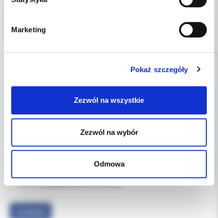
Marketing
Pokaż szczegóły
DANE FIRMY
Zezwól na wszystkie
Kol-Dental Sp. z o. o. Sp.k.
ul. Cylichowska 6
04-769 Warszawa
Zezwól na wybór
OBSŁUGA B2B
Odmowa
607-900-442
Tel:
b2b@koldental.com.pl
Email:
Facebook