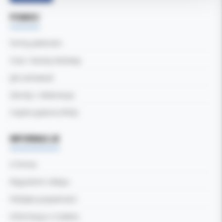
POMOC
Formy płatności
Czas i koszty dostawy
Jak zamawiać
Zwroty i reklamacje
Częste pytania (FAQ)
INFORMACJE
O firmie
Regulamin sklepu
Polityka prywatności
Informacja o Cookies