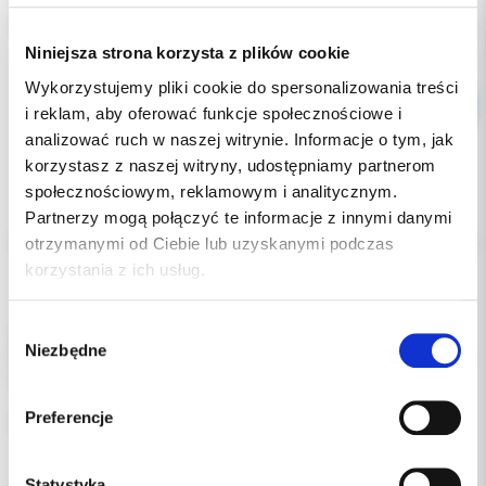
Dostępność:
dostępny
Niniejsza strona korzysta z plików cookie
Wykorzystujemy pliki cookie do spersonalizowania treści
i reklam, aby oferować funkcje społecznościowe i
analizować ruch w naszej witrynie. Informacje o tym, jak
korzystasz z naszej witryny, udostępniamy partnerom
społecznościowym, reklamowym i analitycznym.
Opis
Partnerzy mogą połączyć te informacje z innymi danymi
otrzymanymi od Ciebie lub uzyskanymi podczas
korzystania z ich usług.
Dodatkowe dokumenty
Wybór
Wkład do pojemnika na 6 narzędzi.
Niezbędne
zgody
Przeznaczony do maszynowych instrumentów endodontycznych.
Ułatwia organizację pracy oraz przechowywanie pilników.
Preferencje
opakowanie: 1 sztuka, kolor karminowy
Statystyka