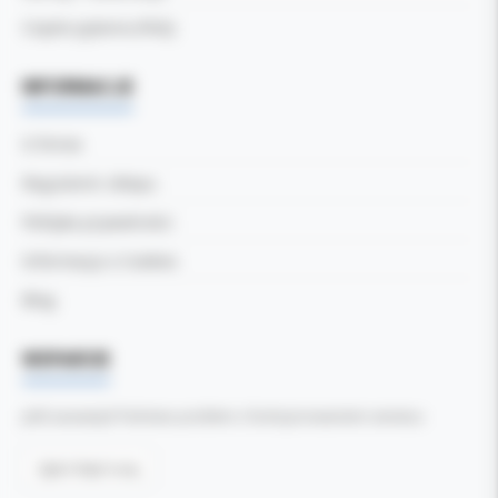
Częste pytania (FAQ)
INFORMACJE
O firmie
Regulamin sklepu
Polityka prywatności
Informacja o Cookies
Blog
WSPARCIE
Jeśli zauważyli Państwo problem z funkcjonowaniem serwisu:
Zgłoś błąd tutaj