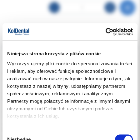
Opis
Niniejsza strona korzysta z plików cookie
Dodatkowe dokumenty
Wykorzystujemy pliki cookie do spersonalizowania treści
i reklam, aby oferować funkcje społecznościowe i
SeptoPolisher - silikonowe, wysoce wytrzymałe gumki polerskie
analizować ruch w naszej witrynie. Informacje o tym, jak
do uzupełnień z kompozytów i glasjonomerów
korzystasz z naszej witryny, udostępniamy partnerom
Oferują skrócony algorytm postępowania klinicznego podczas
pracy.
społecznościowym, reklamowym i analitycznym.
Eliminują konieczność stosowania dodatkowych narzędzi
Partnerzy mogą połączyć te informacje z innymi danymi
zapewniając oszczędność czasu oraz materiału podczas
otrzymanymi od Ciebie lub uzyskanymi podczas
procedury.
korzystania z ich usług.
Umożliwiają opracowanie i polerowanie za pomocą tylko jednego
narzędzia w zależności od użytej siły nacisku.
Aby uzyskać oczekiwaną jakość polerowania, należy użyć
Wybór
mniejszej siły, co prowadzi do otrzymania gładkiej oraz
Niezbędne