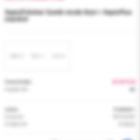
SeptoPolisher Gumki stożki 8szt + SeptoPlus
mandrel
Cena brutto:
42.00 PLN
Podatek VAT:
8%
Indeks:
0100000011
Producent:
SEPTODONT
Dostępność:
dostępny