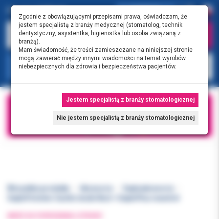
0.00 PLN
0
Zgodnie z obowiązującymi przepisami prawa, oświadczam, że
jestem specjalistą z branży medycznej (stomatolog, technik
dentystyczny, asystentka, higienistka lub osoba związaną z
branżą).
Mam świadomość, że treści zamieszczane na niniejszej stronie
mogą zawierać między innymi wiadomości na temat wyrobów
KATEGORIE
niebezpiecznych dla zdrowia i bezpieczeństwa pacjentów.
Jestem specjalistą z branży stomatologicznej
Nie jestem specjalistą z branży stomatologicznej
Wszystkie produkty
Akcesoria
Septoakcesoria
SeptoPolisher Gumki stożki 8szt + SeptoPlus mandrel
WRÓĆ DO POPRZEDNIEJ STRONY