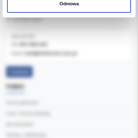
Odmowa
Kol-Dental Sp. z o. o. Sp.k.
ul. Cylichowska 6
04-769 Warszawa
OBSŁUGA B2B
607-900-442
Tel:
b2b@koldental.com.pl
Email:
Facebook
POMOC
Formy płatności
Czas i koszty dostawy
Jak zamawiać
Zwroty i reklamacje