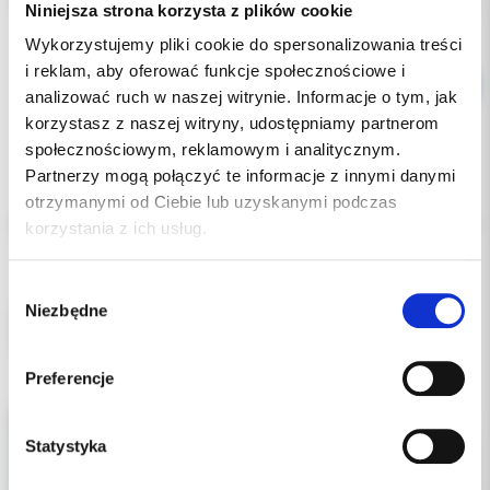
Dostępność:
dostępny
Niniejsza strona korzysta z plików cookie
Wykorzystujemy pliki cookie do spersonalizowania treści
i reklam, aby oferować funkcje społecznościowe i
analizować ruch w naszej witrynie. Informacje o tym, jak
korzystasz z naszej witryny, udostępniamy partnerom
społecznościowym, reklamowym i analitycznym.
Partnerzy mogą połączyć te informacje z innymi danymi
Opis
otrzymanymi od Ciebie lub uzyskanymi podczas
korzystania z ich usług.
Dodatkowe dokumenty
Wybór
Niezbędne
zgody
Łuki niklowo-tytanowe krzywa spee 16x16 dół.
Opakowanie 10 szt.
Preferencje
Statystyka