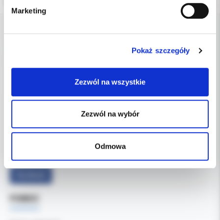
Marketing
DANE FIRMY
Pokaż szczegóły
Kol-Dental Sp. z o. o. Sp.k.
ul. Cylichowska 6
Zezwól na wszystkie
04-769 Warszawa
Zezwól na wybór
OBSŁUGA B2B
607-900-442
Tel:
b2b@koldental.com.pl
Email:
Odmowa
Facebook
POMOC