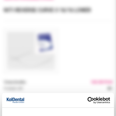
NITI REVERSE CURVE II 16/16 LOWER
Cena brutto:
165.00 PLN
Podatek VAT:
8%
Indeks:
0933-AL
Producent:
DYNAFLEX