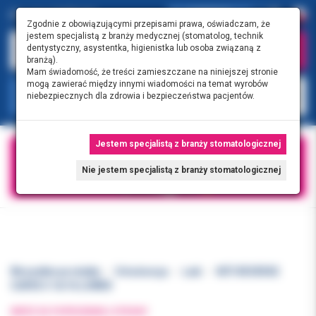
0.00 PLN
0
Zgodnie z obowiązującymi przepisami prawa, oświadczam, że
jestem specjalistą z branży medycznej (stomatolog, technik
dentystyczny, asystentka, higienistka lub osoba związaną z
branżą).
Mam świadomość, że treści zamieszczane na niniejszej stronie
mogą zawierać między innymi wiadomości na temat wyrobów
KATEGORIE
niebezpiecznych dla zdrowia i bezpieczeństwa pacjentów.
Jestem specjalistą z branży stomatologicznej
Nie jestem specjalistą z branży stomatologicznej
Wszystkie produkty
Ortodoncja
Łuki
NITI REVERSE
CURVE II 16/16 LOWER
WRÓĆ DO POPRZEDNIEJ STRONY