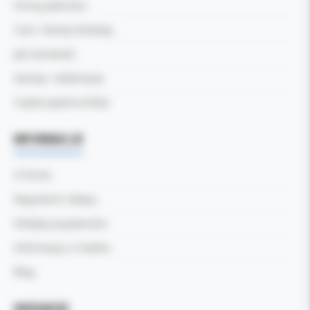
Formy płatności
Czas i koszty dostawy
Jak zamawiać
Zwroty i reklamacje
Częste pytania (FAQ)
INFORMACJE
O firmie
Regulamin sklepu
Polityka prywatności
Informacja o Cookies
Blog
WSPARCIE