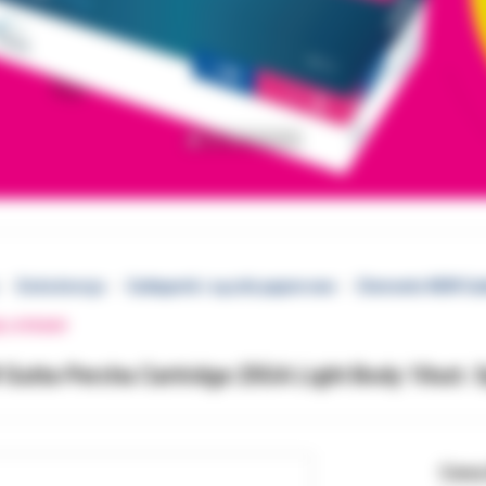
Endodoncja
Guttaperki i sączki papierowe
Elements NEW Gut
EJ STRONY
Gutta-Percha Cartridge 25GA Light Body 10szt. 
Cena 