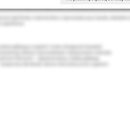
Percha Cartridge 25GA Light Body to wkłady gutaperkowe marki Sybr
stencji (Light Body), materiał łatwo rozprowadza się w kanale, dokładn
ć wypełnienia.
iwia aplikację w wąskich i trudno dostępnych kanałach.
onsystencja ułatwia rozprowadzanie i dopasowanie materiału.
stemem Elements – zapewnia łatwą i szybką aplikację.
 bezpieczny dla tkanek, dobrze tolerowany przez organizm.