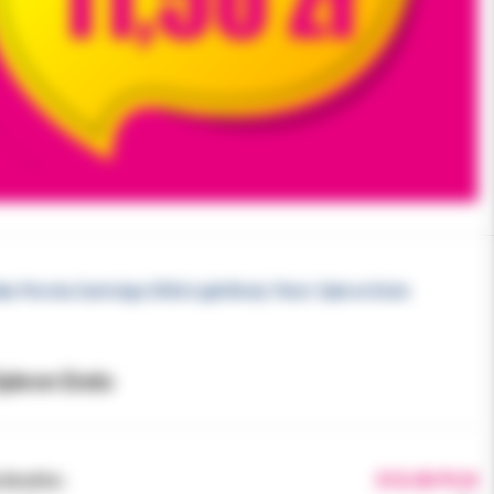
ta-Percha Cartridge 25GA Light Body 10szt. Sybron Endo
Sybron Endo
brutto:
310.00 PLN