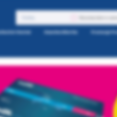
Wyszukaj także w opis
tka Kol-Dental
Gazetka Wiertła
Promocje P