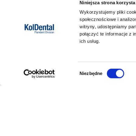
Niniejsza strona korzysta
Wykorzystujemy pliki cook
społecznościowe i analizo
witryny, udostępniamy pa
połączyć te informacje z 
ich usług.
Wybór
Niezbędne
zgody
DANE FIRMY
POMOC
Kol-Dental Sp. z o. o. Sp.k.
Formy płat
ul. Cylichowska 6