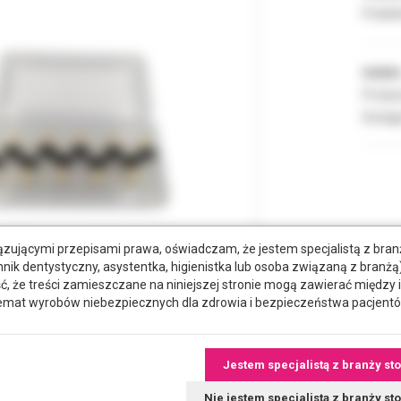
Podate
Indeks
Produc
Dostęp
zującymi przepisami prawa, oświadczam, że jestem specjalistą z bra
hnik dentystyczny, asystentka, higienistka lub osoba związaną z branżą)
że treści zamieszczane na niniejszej stronie mogą zawierać między 
emat wyrobów niebezpiecznych dla zdrowia i bezpieczeństwa pacjentó
tkowe dokumenty
Jestem specjalistą z branży st
Nie jestem specjalistą z branży s