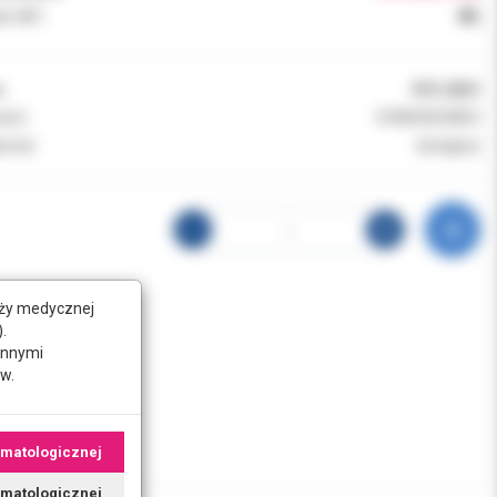
k VAT:
8%
:
972-2501
ent:
SYBRON ENDO
ność:
dostępny
nży medycznej
.
innymi
w.
omatologicznej
tomatologicznej