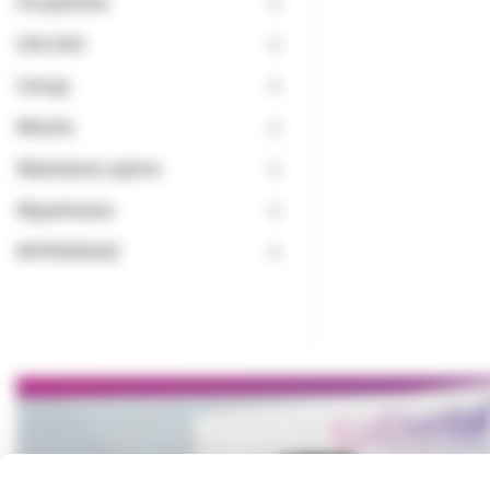
Urządzenia
USŁUGA
Usługi
Wiertła
Wybielanie zębów
Wypełnienia
WYPRZEDAŻ