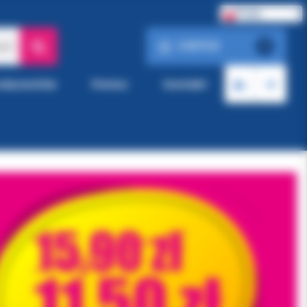
Polski
0.00 PLN
ach
0
roducentów
Pomoc
Kontakt