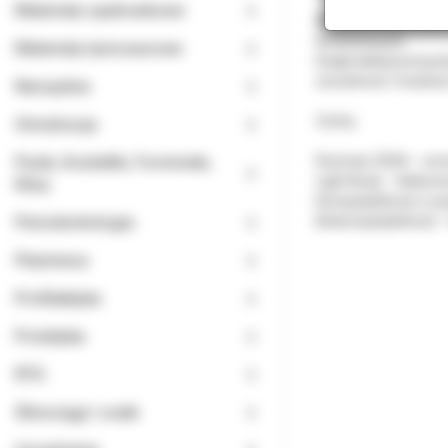
Materiały opatrunkowe
Elements NEW Gutta-
korzeniowych.
Materiały tymczasowe
Dzięki lekkiej konsy
szczelność i trwałoś
Narzędzia
Cechy :
Ortodoncja
Paski, Kształtki, Formówki,
Rozmiar 25GA – umożl
Light Body – lekka k
Kliny
Kompatybilność z sy
Periodontologia
Biokompatybilność –
Planmeca
Profilaktyka
Protetyka
RTG
Ślinociągi i ssaki