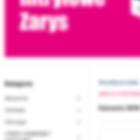
Kategorie
Wszystkie produkty
WRÓĆ DO POPRZEDNI
Akcesoria
Elements NEW 
Cementy
Chirurgia
CZĘŚCI ZAMIENNE I