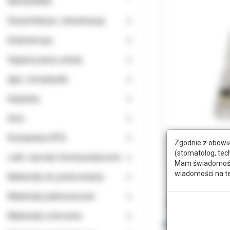
AKCESORIA
Dezynfekcja i sterylizacja
Endodoncja
Higiena jamy ustnej
Igły i strzykawki
Implanty
Inne
Komputery RTG
Zgodnie z obowią
(stomatolog, tec
Leki i wyroby farmaceutyczne
Mam świadomość, 
wiadomości na t
Materiały do polerowania
Materiały jednorazowe
Opis
Doda
Materiały ochronne