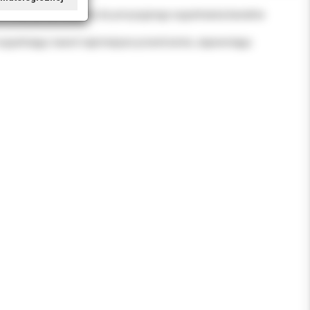
on Endo, przeznaczone do precyzyjnego wypełniania kanałów
ie wypełniając nawet najmniejsze przestrzenie, zapewniając