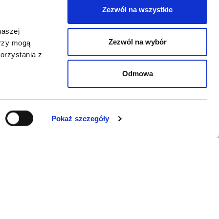
Zezwól na wszystkie
naszej
Zezwól na wybór
erzy mogą
orzystania z
Odmowa
Pokaż szczegóły
WSPARCIE
Jeśli zauważyli Państwo problem z
funkcjonowaniem serwisu: