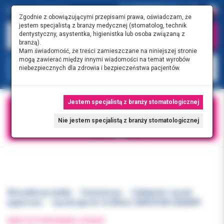
0.00 PLN
0
Zgodnie z obowiązującymi przepisami prawa, oświadczam, że
jestem specjalistą z branży medycznej (stomatolog, technik
dentystyczny, asystentka, higienistka lub osoba związaną z
branżą).
Mam świadomość, że treści zamieszczane na niniejszej stronie
mogą zawierać między innymi wiadomości na temat wyrobów
KATEGORIE
niebezpiecznych dla zdrowia i bezpieczeństwa pacjentów.
Jestem specjalistą z branży stomatologicznej
Nie jestem specjalistą z branży stomatologicznej
Wszystkie produkty
Endodoncja
Guttaperki i sączki
papierowe
Sączki pap.02 10 200szt. ENDOSTAR-DIADENT
WRÓĆ DO POPRZEDNIEJ STRONY