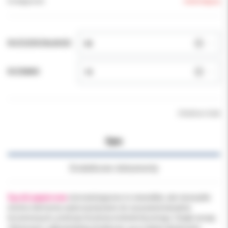
Dostępność:
niedostępny
ROZSZERZALNOŚĆ:
ROZMIAR:
Chwilowo brak
Opis
Dodatkowe dokumenty
Sączki papierowe
stomatologiczne to niewielkie, ale niezwykle
istotne elementy wykorzystywane do osuszania kanałów
korzeniowych, podczas leczenia endodontycznego. Dzięki swojej