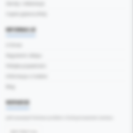
Zwroty i reklamacje
Częste pytania (FAQ)
INFORMACJE
O firmie
Regulamin sklepu
Polityka prywatności
Informacja o Cookies
Blog
WSPARCIE
Jeśli zauważyli Państwo problem z funkcjonowaniem serwisu:
Zgłoś błąd tutaj