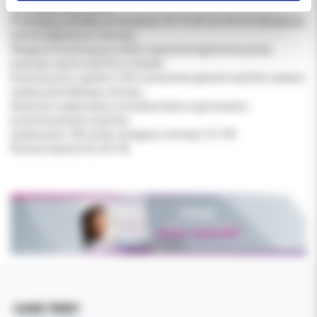
wysokiego nasączenia.
Posiadają podziałkę na wysokości 18-19-20-22-24 mm dla lepszej
kontroli głębokości roboczej.
Wstępna sterylizacja produktu zapewnia higieniczną pracę
podczas użycia sztyftów w kanale.
Kolorystyczne, zgodne z ISO oznaczenie główek sztyftów ułatwia
szybką identyfikację rozmiaru.
Kasetowe opakowanie umożliwia łatwe wyjmowanie i
przechowywanie sztyftów.
opakowanie: 200 sztuk, dostępne rozmiary 10-140
Rozszerzalność 02, 04 i 06.
DANE FIRMY