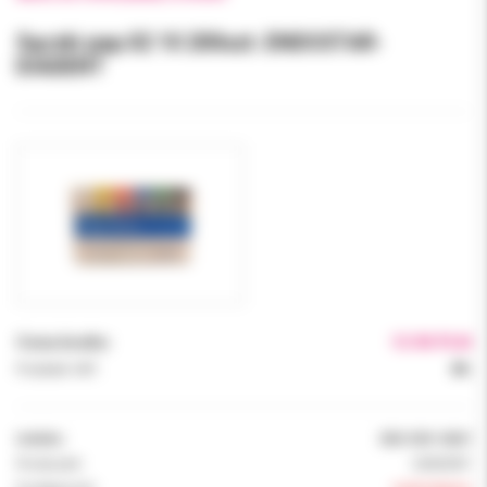
Sączki pap.02 10 200szt. ENDOSTAR-
DIADENT
Cena brutto:
13.90 PLN
Podatek VAT:
8%
Indeks:
E02-DID-0267
Producent:
DIADENT