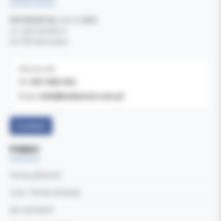
Kol-Dental Sp. z o. o. Sp.k.
ul. Cylichowska 6
04-769 Warszawa
OBSŁUGA B2B
607-900-442
Tel:
b2b@koldental.com.pl
Email:
Facebook
POMOC
Formy płatności
Czas i koszty dostawy
Jak zamawiać