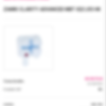
ZAMKI CLARITY ADVANCED MBT 022 LR3 HK
60.00 PLN
Cena brutto:
61.00 PLN
Podatek VAT:
8%
Indeks:
006-354