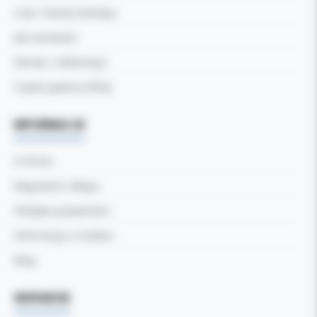
Czas i koszty dostawy
Jak zamawiać
Zwroty i reklamacje
Częste pytania (FAQ)
INFORMACJE
O firmie
Regulamin sklepu
Polityka prywatności
Informacja o Cookies
Blog
WSPARCIE