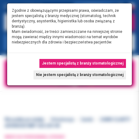
0.00 PLN
0
Zgodnie z obowiązującymi przepisami prawa, oświadczam, że
jestem specjalistą z branży medycznej (stomatolog, technik
dentystyczny, asystentka, higienistka lub osoba związaną z
branżą).
Mam świadomość, że treści zamieszczane na niniejszej stronie
mogą zawierać między innymi wiadomości na temat wyrobów
KATEGORIE
niebezpiecznych dla zdrowia i bezpieczeństwa pacjentów.
Jestem specjalistą z branży stomatologicznej
Nie jestem specjalistą z branży stomatologicznej
Wszystkie produkty
Ortodoncja
Zamki
ZAMKI CLARITY
ADVANCED MBT 022 LR3 HK
WRÓĆ DO POPRZEDNIEJ STRONY