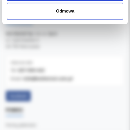
Odmowa
DANE FIRMY
Kol-Dental Sp. z o. o. Sp.k.
ul. Cylichowska 6
04-769 Warszawa
OBSŁUGA B2B
607-900-442
Tel:
b2b@koldental.com.pl
Email:
Facebook
POMOC
Formy płatności