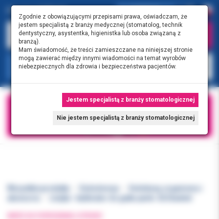
0.00 PLN
0
Zgodnie z obowiązującymi przepisami prawa, oświadczam, że
jestem specjalistą z branży medycznej (stomatolog, technik
dentystyczny, asystentka, higienistka lub osoba związaną z
branżą).
Mam świadomość, że treści zamieszczane na niniejszej stronie
mogą zawierać między innymi wiadomości na temat wyrobów
KATEGORIE
niebezpiecznych dla zdrowia i bezpieczeństwa pacjentów.
Jestem specjalistą z branży stomatologicznej
Nie jestem specjalistą z branży stomatologicznej
Wszystkie produkty
Endodoncja
Endoboxy, organizery i
akcesoria
Linijka - kalibrator do gutta-perki .02 Diadent
WRÓĆ DO POPRZEDNIEJ STRONY