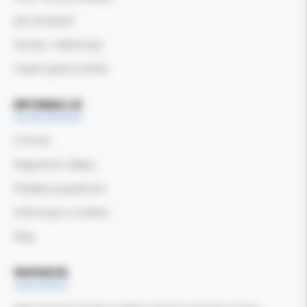
Jak zamawiać
Zwroty i reklamacje
Częste pytania (FAQ)
INFORMACJE
O firmie
Regulamin sklepu
Polityka prywatności
Informacja o Cookies
Blog
WSPARCIE