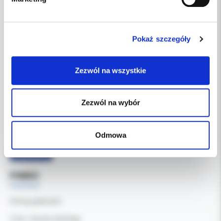
DANE FIRMY
Pokaż szczegóły
Kol-Dental Sp. z o. o. Sp.k.
ul. Cylichowska 6
04-769 Warszawa
Zezwól na wszystkie
OBSŁUGA B2B
Zezwól na wybór
607-900-442
Tel:
b2b@koldental.com.pl
Email:
Odmowa
Facebook
POMOC
Formy płatności
Czas i koszty dostawy