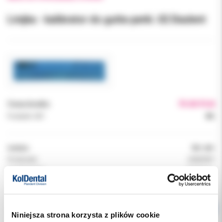
Linijka - kalibrator do gutta-perki .02 Diadent
Cena brutto:
75.00 PLN
Podatek VAT:
8%
Indeks:
781-001
Producent:
DIADENT
Dostępność:
dostępny
Niniejsza strona korzysta z plików cookie