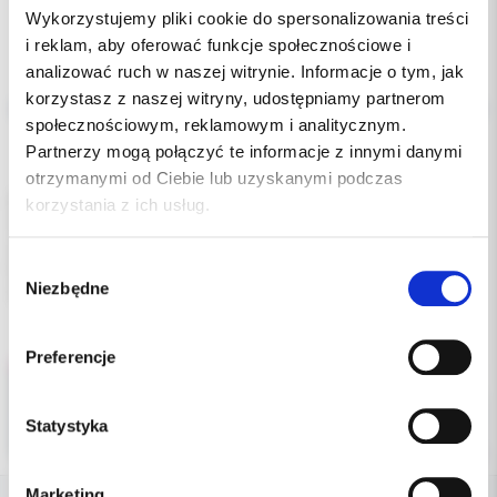
Wykorzystujemy pliki cookie do spersonalizowania treści
i reklam, aby oferować funkcje społecznościowe i
analizować ruch w naszej witrynie. Informacje o tym, jak
Opis
korzystasz z naszej witryny, udostępniamy partnerom
społecznościowym, reklamowym i analitycznym.
Dodatkowe dokumenty
Partnerzy mogą połączyć te informacje z innymi danymi
otrzymanymi od Ciebie lub uzyskanymi podczas
Kalibrator do ćwieków gutta-perkowych.
korzystania z ich usług.
Wykonany z autoklawowalnego tworzywa sztucznego (134
stopnie C).
Wybór
Posiada wbudowaną linijkę o długości 30mm.
Niezbędne
zgody
wymiary: 92x20x3 mm, kolor niebieski
Preferencje
Statystyka
Marketing