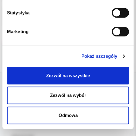
uzupełnienie: 5 koronek na prawe siekacze środkowe
Statystyka
wzór: 100
wymiary (dł. x szer): 14x10mm
Marketing
Pokaż szczegóły
Zezwól na wszystkie
DANE FIRMY
Zezwól na wybór
Kol-Dental Sp. z o. o. Sp.k.
ul. Cylichowska 6
Odmowa
04-769 Warszawa