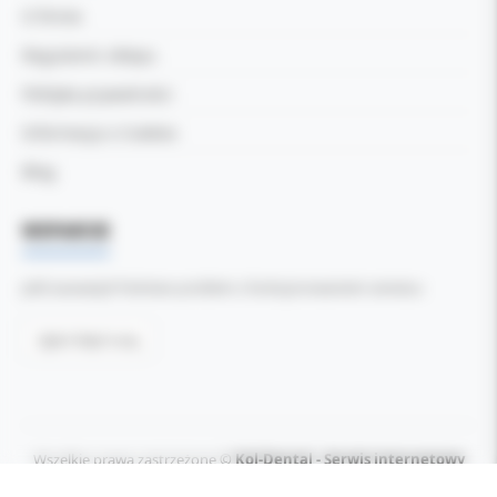
O firmie
Regulamin sklepu
Polityka prywatności
Informacja o Cookies
Blog
WSPARCIE
Jeśli zauważyli Państwo problem z funkcjonowaniem serwisu:
Zgłoś błąd tutaj
Wszelkie prawa zastrzeżone ©
Kol-Dental - Serwis internetowy
2026