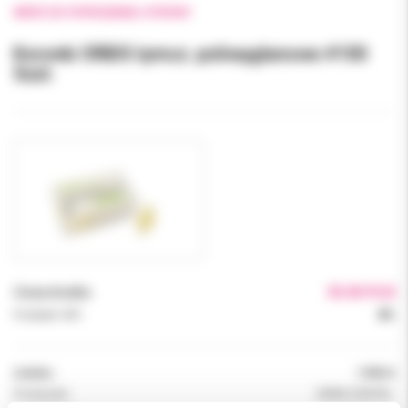
WRÓĆ DO POPRZEDNIEJ STRONY
Koronki ORBIS tymcz. poliwęglanowe #100
5szt.
Cena brutto:
35.00 PLN
Podatek VAT:
8%
Indeks:
170014
Producent:
ORBIS DENTAL