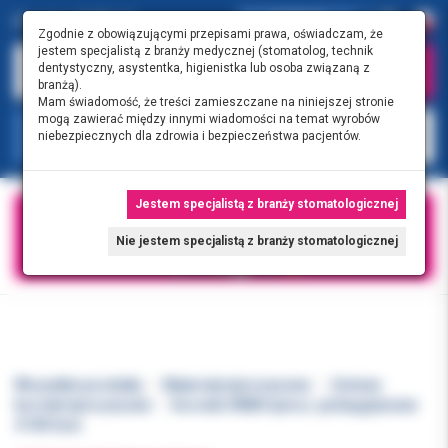
0.00 PLN
0
Zgodnie z obowiązującymi przepisami prawa, oświadczam, że
jestem specjalistą z branży medycznej (stomatolog, technik
dentystyczny, asystentka, higienistka lub osoba związaną z
branżą).
Mam świadomość, że treści zamieszczane na niniejszej stronie
mogą zawierać między innymi wiadomości na temat wyrobów
KATEGORIE
niebezpiecznych dla zdrowia i bezpieczeństwa pacjentów.
Jestem specjalistą z branży stomatologicznej
Nie jestem specjalistą z branży stomatologicznej
Wszystkie produkty
Materiały tymczasowe
Gotowe
koronki tymczasowe
Koronki ORBIS tymcz. poliwęglanowe
#100 5szt.