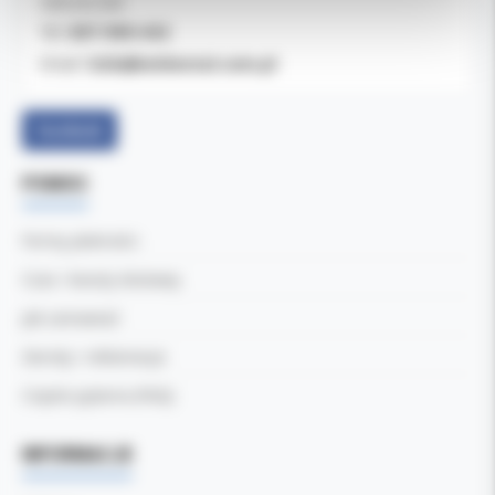
OBSŁUGA B2B
607-900-442
Tel:
b2b@koldental.com.pl
Email:
Facebook
POMOC
Formy płatności
Czas i koszty dostawy
Jak zamawiać
Zwroty i reklamacje
Częste pytania (FAQ)
INFORMACJE