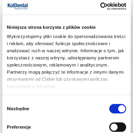
Dostępność:
dostępny
Niniejsza strona korzysta z plików cookie
RODZAJ:
Wykorzystujemy pliki cookie do spersonalizowania treści
i reklam, aby oferować funkcje społecznościowe i
analizować ruch w naszej witrynie. Informacje o tym, jak
korzystasz z naszej witryny, udostępniamy partnerom
społecznościowym, reklamowym i analitycznym.
Partnerzy mogą połączyć te informacje z innymi danymi
otrzymanymi od Ciebie lub uzyskanymi podczas
Opis
korzystania z ich usług.
Dodatkowe dokumenty
Wybór
Niezbędne
zgody
Poliwęglanowe korony do zębów przednich i bocznych.
Wskazania: jako tymczasowe (długo- lub krótkoczasowe)
Preferencje
uzupełnienia protetyczne.