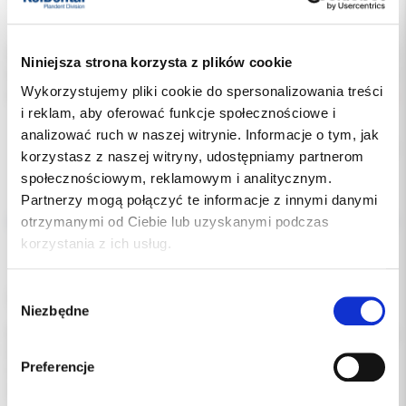
Indeks:
ME01081
Niniejsza strona korzysta z plików cookie
Producent:
MELAG
Wykorzystujemy pliki cookie do spersonalizowania treści
Dostępność:
niedostępny
i reklam, aby oferować funkcje społecznościowe i
analizować ruch w naszej witrynie. Informacje o tym, jak
Chwilowo brak
korzystasz z naszej witryny, udostępniamy partnerom
społecznościowym, reklamowym i analitycznym.
Opis
Partnerzy mogą połączyć te informacje z innymi danymi
otrzymanymi od Ciebie lub uzyskanymi podczas
korzystania z ich usług.
Dodatkowe dokumenty
Wybór
Zestaw do czyszczenia komory MELAG
Niezbędne
zgody
Niezawodne czyszczenie i długotrwała ochrona, która pozostawia
lśniący autoklaw: Dzięki Chamber Protect usuniesz nawet
Preferencje
niewidoczne dla oka zabrudzenia, zapobiegając w ten sposób
uporczywym przebarwieniom i osadom w komorze i na tacach.