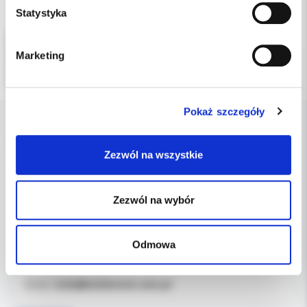
Statystyka
Marketing
Pokaż szczegóły
DANE FIRMY
Zezwól na wszystkie
Kol-Dental Sp. z o. o. Sp.k.
ul. Cylichowska 6
Zezwól na wybór
04-769 Warszawa
Odmowa
OBSŁUGA B2B
607-900-442
Tel:
b2b@koldental.com.pl
Email: