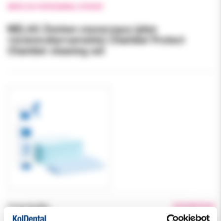
WRÓĆ DO POPRZEDNIEJ STRONY
MELAG Zestaw czyszczący (płyn
+ściereczka+serweta) Chamber Protect
Chamber cleaning set
Cena brutto:
210.00 PLN
Podatek VAT:
23%