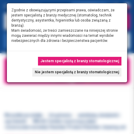
0.00 PLN
0
Zgodnie z obowiązującymi przepisami prawa, oświadczam, że
jestem specjalistą z branży medycznej (stomatolog, technik
dentystyczny, asystentka, higienistka lub osoba związaną z
branżą).
Mam świadomość, że treści zamieszczane na niniejszej stronie
mogą zawierać między innymi wiadomości na temat wyrobów
KATEGORIE
niebezpiecznych dla zdrowia i bezpieczeństwa pacjentów.
Jestem specjalistą z branży stomatologicznej
Nie jestem specjalistą z branży stomatologicznej
Wszystkie produkty
Urządzenia
autoklawy, destylarki i
zgrzewarki
MELAG Zestaw czyszczący (płyn
+ściereczka+serweta) Chamber Protect Chamber cleaning set