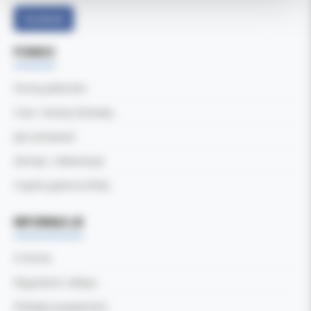
Facebook
POMOC
Formy płatności
Czas i koszty dostawy
Jak zamawiać
Zwroty i reklamacje
Częste pytania (FAQ)
INFORMACJE
O firmie
Regulamin sklepu
Polityka prywatności