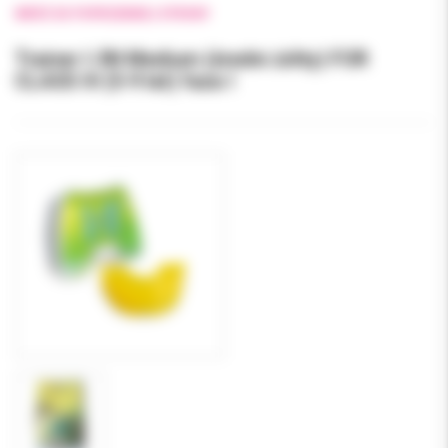
WRÓĆ DO POPRZEDNIEJ STRONY
Trainer I-3N Medium (średni żółty) FOR
CLASS III (5-9 lat) faza I