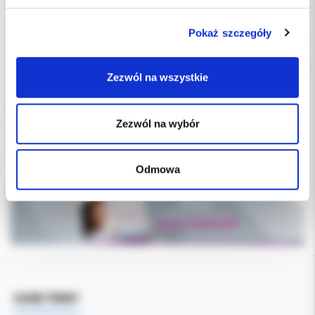
Faza I – aparat i-3N
Pokaż szczegóły
Aparat i-3N służy do korygowania złych nawyków. Jest zrobiony z
elastycznego silikonu, aby dopasować się do każdego kształtu
łuku i słabo uszeregowanych zębów. Elastyczny materiał oznacza
Zezwól na wszystkie
również lepszą retencję w przypadku noszenia podczas snu.
Aparat i-3N jest dostępny w 3 rozmiarach, w wariantach żółtym i
bezbarwnym.
Zezwól na wybór
opakowanie: 1 trainer w rozmiarze medium (średni), kolor żółty
Odmowa
DANE FIRMY