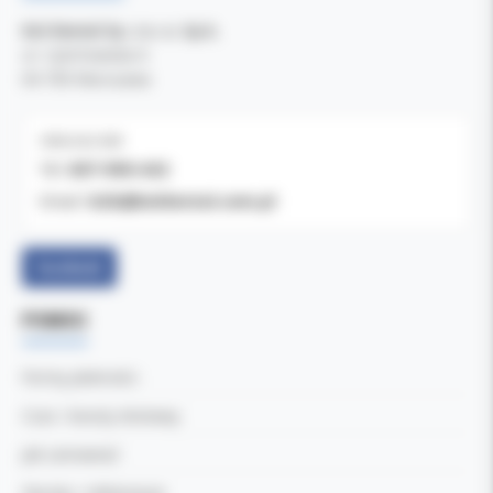
Kol-Dental Sp. z o. o. Sp.k.
ul. Cylichowska 6
04-769 Warszawa
OBSŁUGA B2B
607-900-442
Tel:
b2b@koldental.com.pl
Email:
Facebook
POMOC
Formy płatności
Czas i koszty dostawy
Jak zamawiać
Zwroty i reklamacje