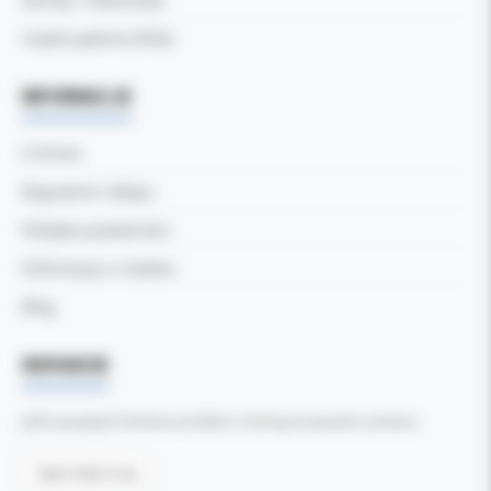
Częste pytania (FAQ)
INFORMACJE
O firmie
Regulamin sklepu
Polityka prywatności
Informacja o Cookies
Blog
WSPARCIE
Jeśli zauważyli Państwo problem z funkcjonowaniem serwisu:
Zgłoś błąd tutaj