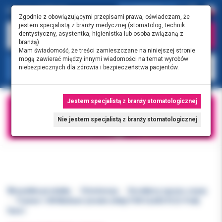
0.00 PLN
0
Zgodnie z obowiązującymi przepisami prawa, oświadczam, że
jestem specjalistą z branży medycznej (stomatolog, technik
dentystyczny, asystentka, higienistka lub osoba związaną z
branżą).
Mam świadomość, że treści zamieszczane na niniejszej stronie
mogą zawierać między innymi wiadomości na temat wyrobów
KATEGORIE
niebezpiecznych dla zdrowia i bezpieczeństwa pacjentów.
Jestem specjalistą z branży stomatologicznej
Nie jestem specjalistą z branży stomatologicznej
Wszystkie produkty
Ortodoncja
Korektory zgryzu, szyny
Trainer I-3N Medium (średni żółty) FOR CLASS III (5-9 lat)
faza I