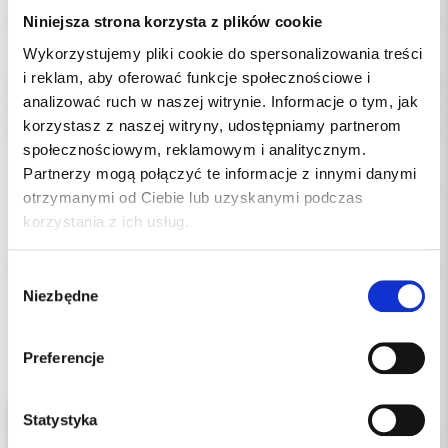
Niniejsza strona korzysta z plików cookie
Podatek VAT:
8%
Wykorzystujemy pliki cookie do spersonalizowania treści
i reklam, aby oferować funkcje społecznościowe i
Indeks:
710-104
analizować ruch w naszej witrynie. Informacje o tym, jak
Producent:
American Orthodontic
korzystasz z naszej witryny, udostępniamy partnerom
Dostępność:
niedostępny
społecznościowym, reklamowym i analitycznym.
Partnerzy mogą połączyć te informacje z innymi danymi
Chwilowo brak
otrzymanymi od Ciebie lub uzyskanymi podczas
korzystania z ich usług.
Opis
Wybór
Niezbędne
Dodatkowe dokumenty
zgody
Preferencje
Statystyka