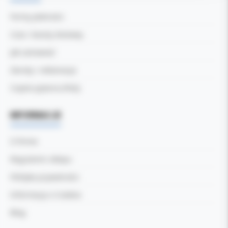
Formy płatności
Czas i koszty dostawy
Jak zamawiać
Zwroty i reklamacje
Częste pytania (FAQ)
INFORMACJE
O firmie
Regulamin sklepu
Polityka prywatności
Informacja o Cookies
Blog