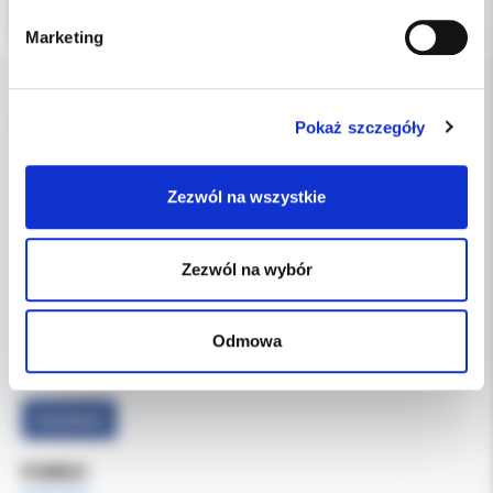
Marketing
DANE FIRMY
Pokaż szczegóły
Kol-Dental Sp. z o. o. Sp.k.
Zezwól na wszystkie
ul. Cylichowska 6
04-769 Warszawa
Zezwól na wybór
OBSŁUGA B2B
607-900-442
Tel:
Odmowa
b2b@koldental.com.pl
Email:
Facebook
POMOC