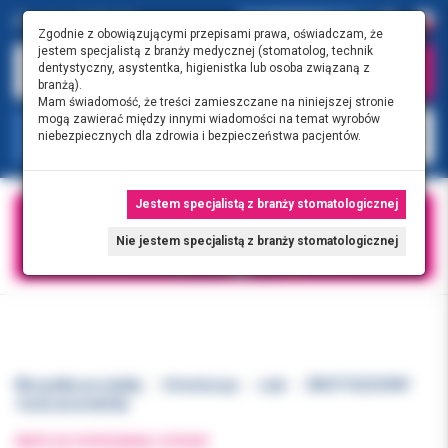
0.00 PLN
0
Zgodnie z obowiązującymi przepisami prawa, oświadczam, że
jestem specjalistą z branży medycznej (stomatolog, technik
dentystyczny, asystentka, higienistka lub osoba związaną z
branżą).
Mam świadomość, że treści zamieszczane na niniejszej stronie
mogą zawierać między innymi wiadomości na temat wyrobów
KATEGORIE
niebezpiecznych dla zdrowia i bezpieczeństwa pacjentów.
Jestem specjalistą z branży stomatologicznej
Nie jestem specjalistą z branży stomatologicznej
Wszystkie produkty
Ortodoncja
Łuki
DRUT PLECIONY
19/25 SS 8-NITEK
WRÓĆ DO POPRZEDNIEJ STRONY