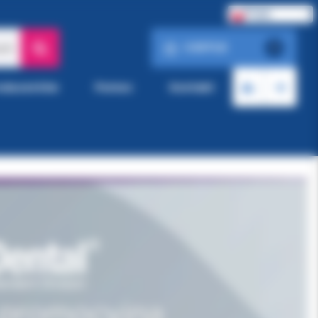
Polski
0.00 PLN
ach
0
roducentów
Pomoc
Kontakt