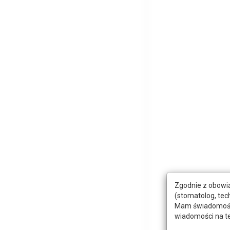
Zgodnie z obowią
(stomatolog, tec
Mam świadomość, 
wiadomości na t