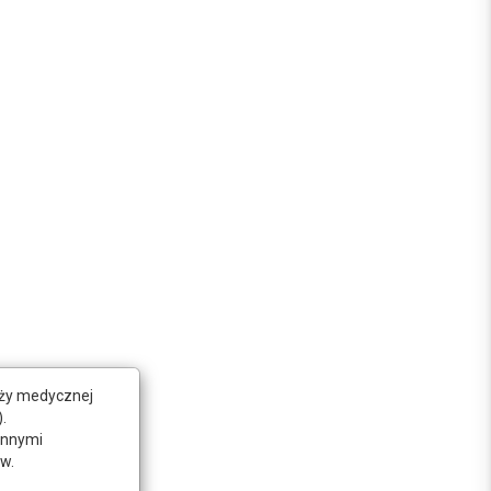
nży medycznej
.
innymi
w.