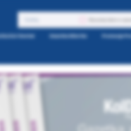
Wyszukaj także w opis
tka Kol-Dental
Gazetka Wiertła
Promocje P