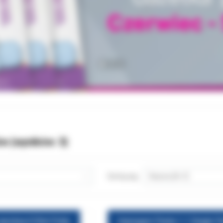
ów (wyników:
3
)
Sortuj wg:
warstwa 610ml Putty