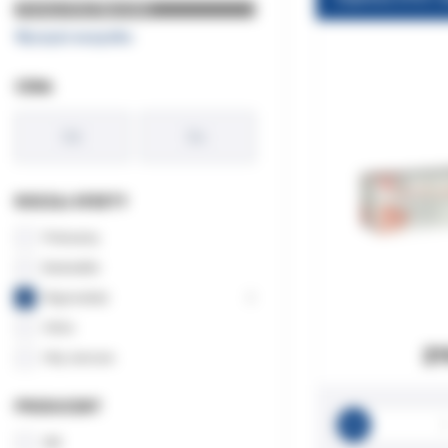
Rodzaj oferty: Wyprzedaż
Wyczyść wszystko
CENA
RODZAJ OFERTY
Polecamy
Bestseller
Wyprzedaż
X
Orbis
21
Hity cenowe
PRODUCENT
3M