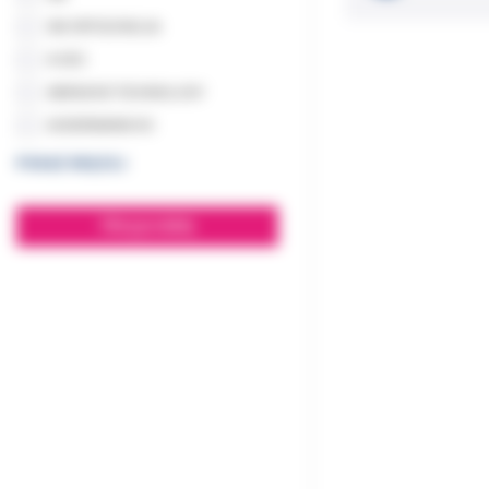
3M ORTODONCJA
A DEC
ABRASIVE TECHNOLOGY
ACKERMANN KG
POKAŻ WIĘCEJ