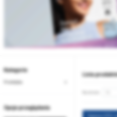
Kategorie
Lista produkt
Protetyka
Na stronie:
Opcje przeglądania
Express STD I 