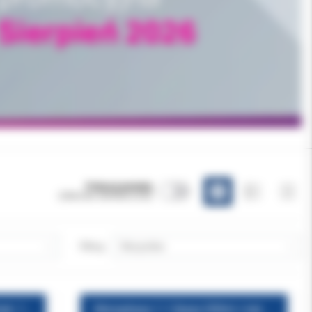
Pokazuj warianty
(obecnie niewidoczne)
Filtruj:
Impregum Penta 1-1 Single Pack: 1 pasta bazowa (300 ml), 1 pasta katalizatora (60 ml)
Monophase 1-1 (baza 300ml + katalizator 60ml)