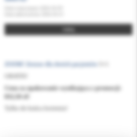
Data rozpoczęcia: 2026-04-09
Data zakończenia: 2026-05-01
ZOOM! Zestaw dla dwóch pacjentów
5+1
GRATIS!
Cena za opakowanie wynikająca z promocji:
832,50 zł!
Tylko do końca kwietnia!