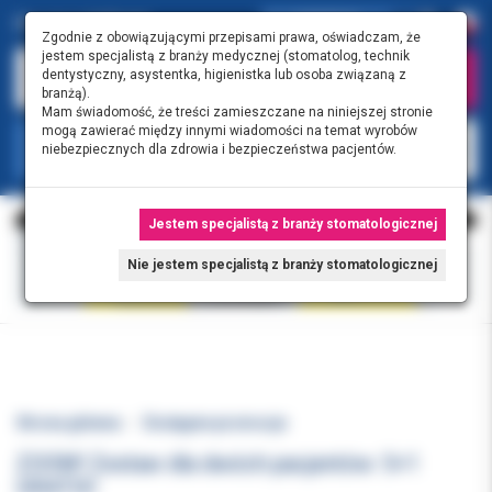
0.00 PLN
0
Zgodnie z obowiązującymi przepisami prawa, oświadczam, że
jestem specjalistą z branży medycznej (stomatolog, technik
dentystyczny, asystentka, higienistka lub osoba związaną z
branżą).
Mam świadomość, że treści zamieszczane na niniejszej stronie
mogą zawierać między innymi wiadomości na temat wyrobów
KATEGORIE
niebezpiecznych dla zdrowia i bezpieczeństwa pacjentów.
Jestem specjalistą z branży stomatologicznej
Nie jestem specjalistą z branży stomatologicznej
Strona główna
Dostępne promocje
ZOOM! Zestaw dla dwóch pacjentów: 5+1
GRATIS!