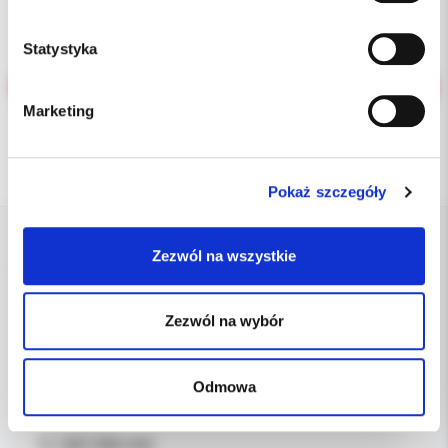
Statystyka
...
Marketing
Pokaż szczegóły
Zezwól na wszystkie
DANE FIRMY
Kol-Dental Sp. z o. o. Sp.k.
Zezwól na wybór
ul. Cylichowska 6
04-769 Warszawa
Odmowa
OBSŁUGA B2B
607-900-442
Tel: