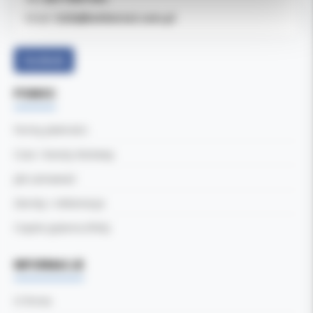
b2b@koldental.com.pl
Email:
Facebook
POMOC
Formy płatności
Czas i koszty dostawy
Jak zamawiać
Zwroty i reklamacje
Częste pytania (FAQ)
INFORMACJE
O firmie